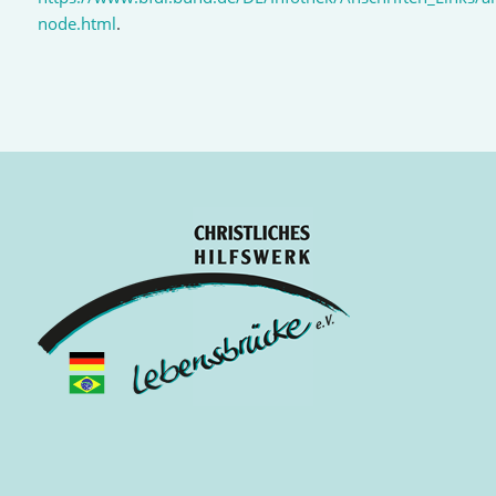
node.html
.